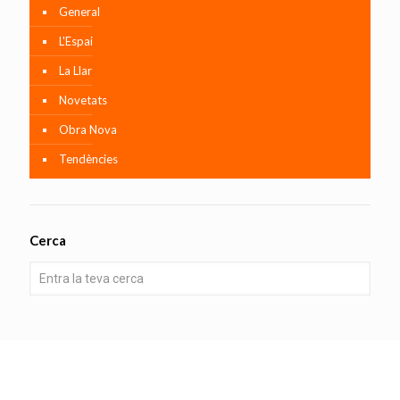
General
L'Espai
La Llar
Novetats
Obra Nova
Tendències
Cerca