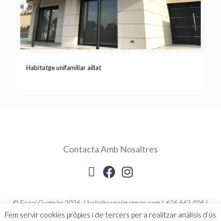
Habitatge unifamiliar aïllat
Contacta Amb Nosaltres
© Espai Guzmán 2026 I hola@espaiguzman.com I 626.663.406 I
Política de Cookies
I
Avís legal i política de privacitat
Fem servir cookies pròpies i de tercers per a realitzar anàlisis d’ús