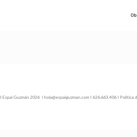
Ob
 Espai Guzmán 2026 I hola@espaiguzman.com I 626.663.406 I
Política