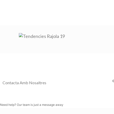
©
Contacta Amb Nosaltres
Need help? Our team is just a message away