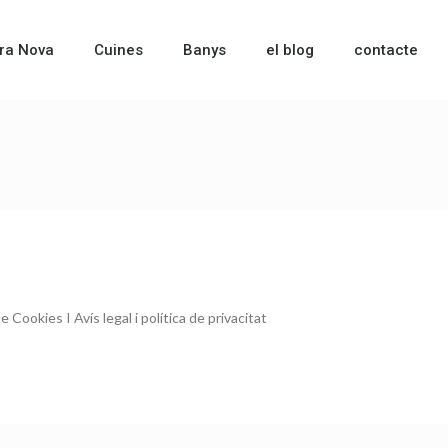
ra Nova
Cuines
Banys
el blog
contacte
 de Cookies
I
Avís legal i política de privacitat